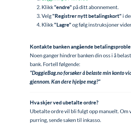
Klikk
"endre"
på ditt abonnement.
Velg
"Registrer nytt betalingskort"
i d
Klikk
"Lagre"
og følg instruksjoner vider
Kontakte banken angående betalingsprobl
Noen ganger hindrer banken din oss i å belast
bank. Fortell følgende:
"DoggieBag.no forsøker å belaste min konto via
gjennom. Kan dere hjelpe meg?"
Hva skjer ved ubetalte ordre?
Ubetalte ordre vil bli fulgt opp manuelt. Om v
purring, sende saken til inkasso.