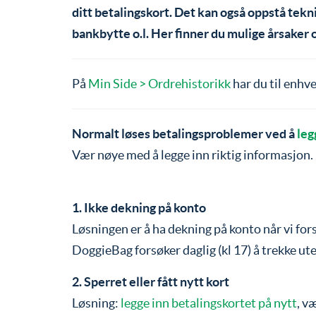
ditt betalingskort. Det kan også oppstå teknis
bankbytte o.l. Her finner du mulige årsaker o
På
Min Side > Ordrehistorikk
har du til enhve
Normalt løses betalingsproblemer ved å
leg
Vær nøye med å legge inn riktig informasjon.
1. Ikke dekning på konto
Løsningen er å ha dekning på konto når vi for
DoggieBag forsøker daglig (kl 17) å trekke ut
2. Sperret eller fått nytt kort
Løsning:
legge inn betalingskortet på nytt
, v