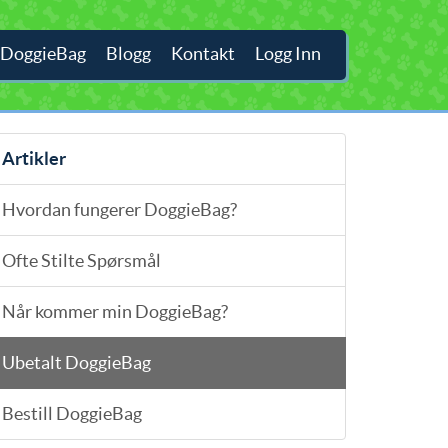
 DoggieBag
Blogg
Kontakt
Logg Inn
Artikler
Hvordan fungerer DoggieBag?
Ofte Stilte Spørsmål
Når kommer min DoggieBag?
Ubetalt DoggieBag
Bestill DoggieBag