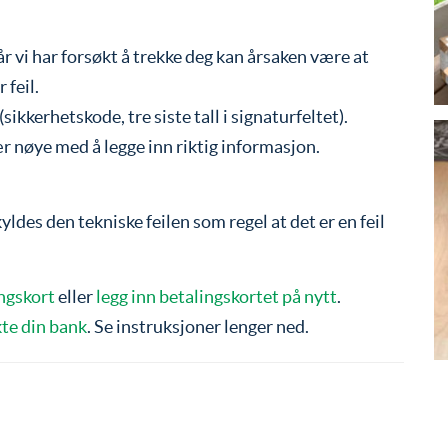
år vi har forsøkt å trekke deg kan årsaken være at
 feil.
ikkerhetskode, tre siste tall i signaturfeltet).
ær nøye med å legge inn riktig informasjon.
ldes den tekniske feilen som regel at det er en feil
ingskort
eller
legg inn betalingskortet på nytt
.
te din bank
. Se instruksjoner lenger ned.