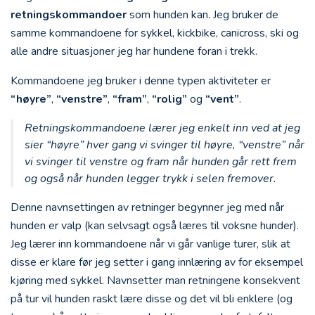
retningskommandoer
som hunden kan. Jeg bruker de
samme kommandoene for sykkel, kickbike, canicross, ski og
alle andre situasjoner jeg har hundene foran i trekk.
Kommandoene jeg bruker i denne typen aktiviteter er
“høyre”
,
“venstre”
,
“fram”
,
“rolig”
og
“vent”
.
Retningskommandoene lærer jeg enkelt inn ved at jeg
sier “høyre” hver gang vi svinger til høyre, “venstre” når
vi svinger til venstre og fram når hunden går rett frem
og også når hunden legger trykk i selen fremover.
Denne navnsettingen av retninger begynner jeg med når
hunden er valp (kan selvsagt også læres til voksne hunder).
Jeg lærer inn kommandoene når vi går vanlige turer, slik at
disse er klare før jeg setter i gang innlæring av for eksempel
kjøring med sykkel. Navnsetter man retningene konsekvent
på tur vil hunden raskt lære disse og det vil bli enklere (og