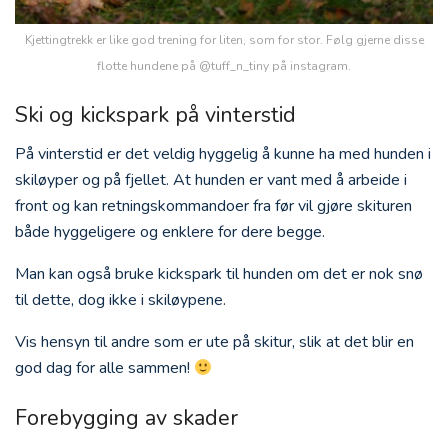
Kjettingtrekk er like god trening for liten, som for stor. Følg gjerne disse
flotte hundene på @tuff_n_tiny på instagram.
Ski og kickspark på vinterstid
På vinterstid er det veldig hyggelig å kunne ha med hunden i
skiløyper og på fjellet. At hunden er vant med å arbeide i
front og kan retningskommandoer fra før vil gjøre skituren
både hyggeligere og enklere for dere begge.
Man kan også bruke kickspark til hunden om det er nok snø
til dette, dog ikke i skiløypene.
Vis hensyn til andre som er ute på skitur, slik at det blir en
god dag for alle sammen!
Forebygging av skader