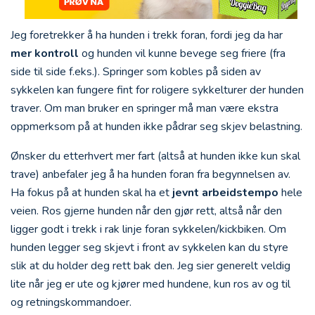
Jeg foretrekker å ha hunden i trekk foran, fordi jeg da har
mer kontroll
og hunden vil kunne bevege seg friere (fra
side til side f.eks.). Springer som kobles på siden av
sykkelen kan fungere fint for roligere sykkelturer der hunden
traver. Om man bruker en springer må man være ekstra
oppmerksom på at hunden ikke pådrar seg skjev belastning.
Ønsker du etterhvert mer fart (altså at hunden ikke kun skal
trave) anbefaler jeg å ha hunden foran fra begynnelsen av.
Ha fokus på at hunden skal ha et
jevnt arbeidstempo
hele
veien. Ros gjerne hunden når den gjør rett, altså når den
ligger godt i trekk i rak linje foran sykkelen/kickbiken. Om
hunden legger seg skjevt i front av sykkelen kan du styre
slik at du holder deg rett bak den. Jeg sier generelt veldig
lite når jeg er ute og kjører med hundene, kun ros av og til
og retningskommandoer.