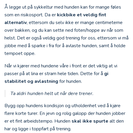
Å legge ut på sykkeltur med hunden kan for mange føles
som en risikosport. Da er
kickbike et veldig fint
alternativ
, ettersom du selv ikke er mange centimeterne
over bakken, og du kan sette ned foten/hoppe av når som
helst. Det er også veldig god trening for oss, ettersom vi må
jobbe med å sparke i fra for å avlaste hunden, samt å holde
tempoet oppe.
Når vi kjører med hundene våre i front er det viktig at vi
passer på at lina er stram hele tiden. Dette for å
gi
stabilitet og avlastning
for hunden.
Ta aldri hunden helt ut når dere trener.
Bygg opp hundens kondisjon og utholdenhet ved å kjøre
flere korte turer. En jevn og rolig galopp der hunden jobber
er et fint arbeidstempo. Hunden
skal ikke spurte
alt den
har og ligge i toppfart på trening.