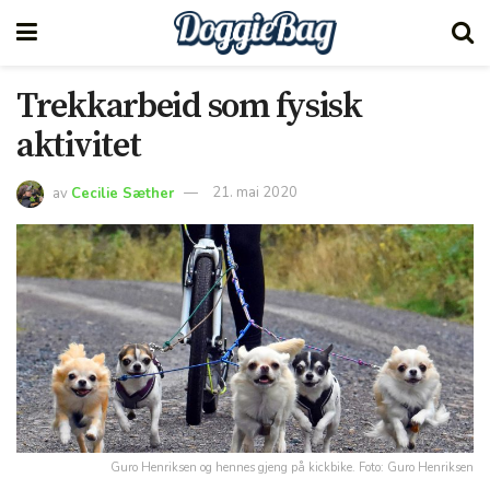
Trekkarbeid som fysisk
aktivitet
av
Cecilie Sæther
21. mai 2020
Guro Henriksen og hennes gjeng på kickbike. Foto: Guro Henriksen