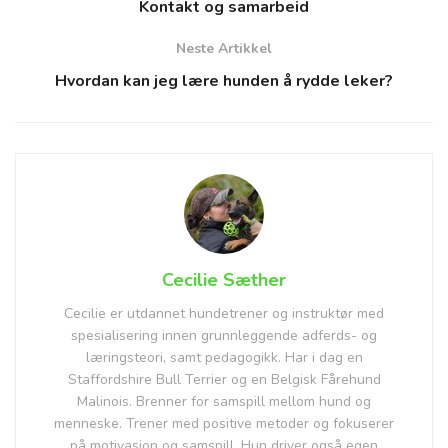
Kontakt og samarbeid
Neste Artikkel
Hvordan kan jeg lære hunden å rydde leker?
Cecilie Sæther
Cecilie er utdannet hundetrener og instruktør med
spesialisering innen grunnleggende adferds- og
læringsteori, samt pedagogikk. Har i dag en
Staffordshire Bull Terrier og en Belgisk Fårehund
Malinois. Brenner for samspill mellom hund og
menneske. Trener med positive metoder og fokuserer
på motivasjon og samspill. Hun driver også egen