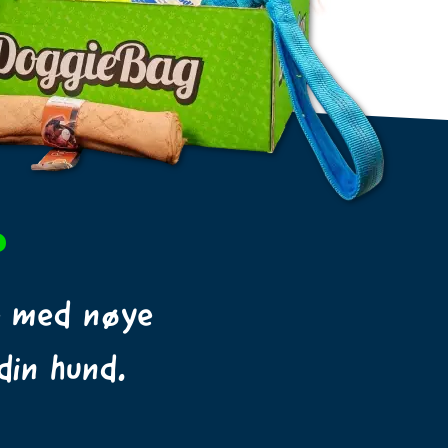
?
e med nøye
din hund.