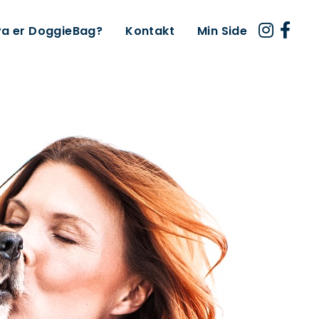
a er DoggieBag?
Kontakt
Min Side