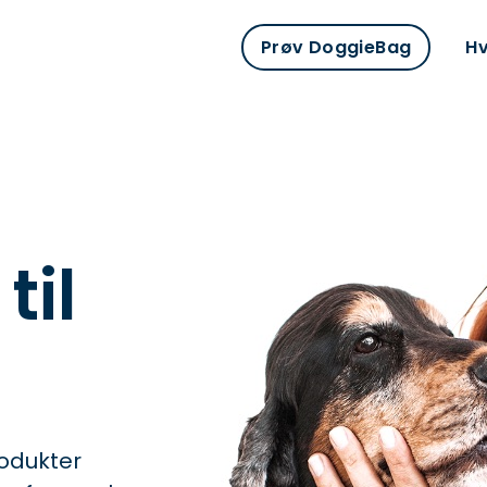
Prøv DoggieBag
Hv
til
rodukter